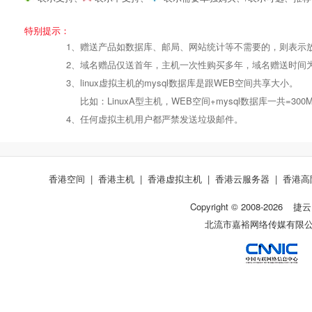
产品编号
产品编号
产品编号
B060
B060
B060
B061
B061
B061
特别提示：
1、赠送产品如数据库、邮局、网站统计等不需要的，则表示
Windows2008/
Windows2008/
操作系统
设置首页
数据定期备份
2、域名赠品仅送首年，主机一次性购买多年，域名赠送时间
Linux
Linux
3、linux虚拟主机的mysql数据库是跟WEB空间共享大小。
比如：LinuxA型主机，WEB空间+mysql数据库一共
PHP
错误页面定义
数据自助恢复
4、任何虚拟主机用户都严禁发送垃圾邮件。
ASP
rar在线压缩
10重安全保障
香港空间
|
香港主机
|
香港虚拟主机
|
香港云服务器
|
香港高
Copyright © 2008-
2026
捷云
ASP.net
免费预装软件
千兆防火墙系统
北流市嘉裕网络传媒有限公司 
MSSQL版本:
2000/2005/
Urlrewrite
QQ全球免费电话
2008/2012
MySQL
24x7x365
流量分析