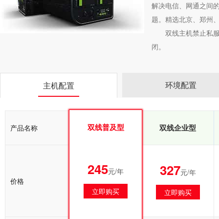
解决电信、网通之间的
题。精选北京、郑州
双线主机禁止私服
闭。
环境配置
主机配置
双线普及型
双线普及型
双线企业型
产品名称
245
245
327
元/年
元/年
元/年
价格
立即购买
立即购买
立即购买