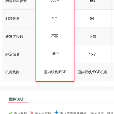
500M
赠送邮箱容量
5G
5G
5个
邮箱数量
5个
5个
不限
并发连接数
不限
不限
15个
绑定域名
15个
15个
机房线路
国内双线/BGP机房
国内双线/BGP
国内双线/BGP机房
图标说明：
双线普及型
双线普及型
双线普及型
双线企业型
双线企业型
双线企业型
产品名称
产品名称
产品名称
表示支持、
表示不支持、
表示需要单独购买、/表示可选、推