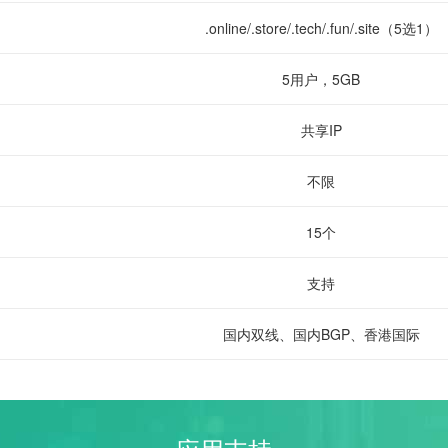
.online/.store/.tech/.fun/.site（5选1）
5用户，5GB
共享IP
不限
15个
支持
国内双线、国内BGP、香港国际
Windows
Windows