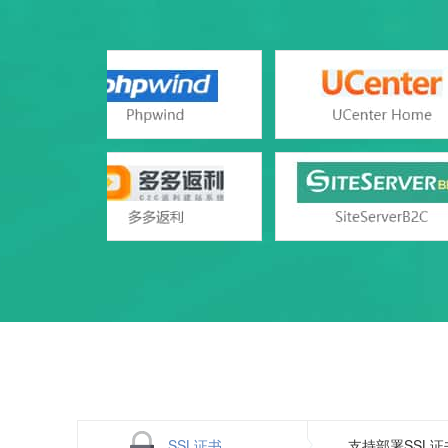
设置首页
SQL Server
数据库类型
A
错误页面定义
ASP、ASP
支持语言
php（
rar在线压缩
web服务
免费预装软件
zend optimizer
Urlrewrite
Zend Guard Loader
流量分析
Jmail（asp使用）
访问统计
Gzip压缩
日志自助下载
图片组件
SSL证书
支持部署SSL