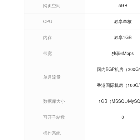
网页空间
5GB
CPU
独享单核
内存
独享1GB
带宽
独享6Mbps
国内BGP机房（200G
单月流量
香港国际机房（100G
数据库大小
1GB（MSSQL/MyS
可开子站数
0
操作系统