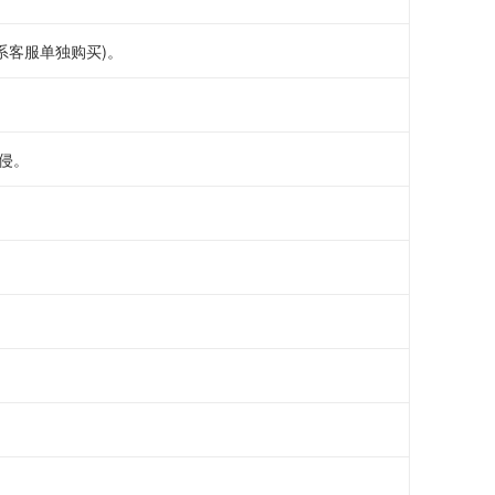
系客服单独购买)。
侵。