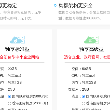
源更稳定
集群架构更安全
存、带宽资源相互隔离，无争
数据自动备份多份，分发点故障
他站点影响，无干扰。
测，数据可靠性达99.999%。
独享标准型
独享高级型
合初创型中小企业网站
适合企业、政府官网、社
空间：
20GB
空间：
50GB
PU：
独享单核
CPU：
独享单核
内存：
独享1GB
内存：
独享2GB
据库：
2GB
数据库：
2GB
流量：
国内BGP机房(500G/月)
流量：
国内BGP机房(10
香港国际机房(200G/月)
香港国际机房(40
带宽：
独享12Mbps
带宽：
独享18Mbps