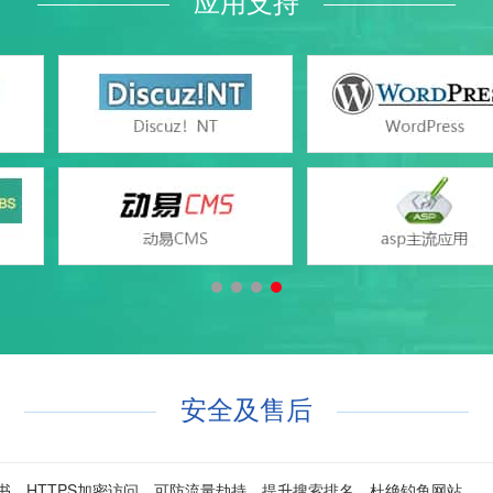
应用支持
2000/2005/2008/2012 、MySQL 5.1/5.6/5.7、
ccess（与网页空间共享）、SQLite
.NET(版本2.0/3.5/4.0/4.5/4.7)、 HTML、
版本5.2/5.3/5.4/5.5/5.6/7.0/7.1/7.2）
Windows iis7/iis8/iis10
支持
支持
支持
安全及售后
支持
支持
证书，HTTPS加密访问，可防流量劫持、提升搜索排名、杜绝钓鱼网站。