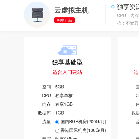
独享资
云虚拟主机
CPU、内
明星产品
抢；不受其
独享基础型
适合入门建站
适
空间：
5GB
CPU：
独享单核
C
内存：
独享1GB
数据库：
1GB
数
流量：
国内BGP机房(200G/月)
香港国际机房(100G/月)
带宽：
独享6Mbps