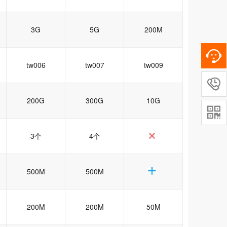
3G
5G
200M
tw006
tw007
tw009

200G
300G
10G

3个
4个
500M
500M
200M
200M
50M