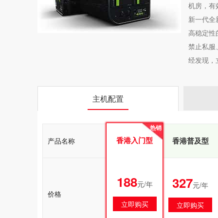
机房，有
新一代全
高稳定性
禁止私服
经发现，
主机配置
热销
热销
香港入门型
香港入门型
香港普及型
产品名称
188
188
327
元/年
元/年
元/年
价格
立即购买
立即购买
立即购买