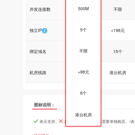
500M
并发连接数
不限
不限
5个
独立IP
+198元
+198元
不限
绑定域名
15个
15个
+98元
机房线路
港台机房
港台机房
8个
热销
热销
热销
图标说明：
香港入门型
香港入门型
香港入门型
香港普及型
香港普及型
香港普及型
产品名称
产品名称
产品名称
港台机房
表示支持、
表示不支持、
表示需要单独购买、/
产品编号
产品编号
产品编号
tw000
tw000
tw000
tw001
tw001
tw001