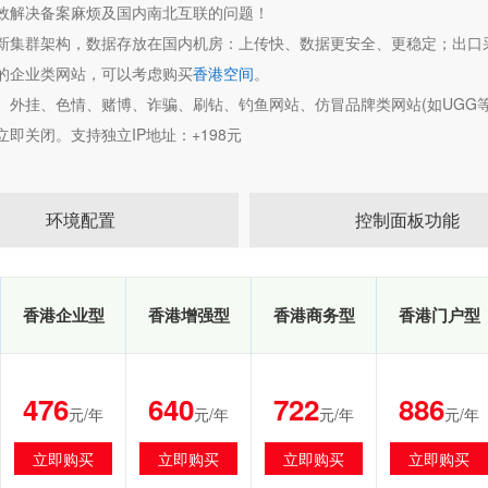
效解决备案麻烦及国内南北互联的问题！
新集群架构，数据存放在国内机房：上传快、数据更安全、更稳定；出口采
的企业类网站，可以考虑购买
香港空间
。
、外挂、色情、赌博、诈骗、刷钻、钓鱼网站、仿冒品牌类网站(如UGG等
立即关闭。支持独立IP地址：+198元
环境配置
控制面板功能
香港企业型
香港增强型
香港商务型
香港门户型
476
640
722
886
元/年
元/年
元/年
元/年
立即购买
立即购买
立即购买
立即购买