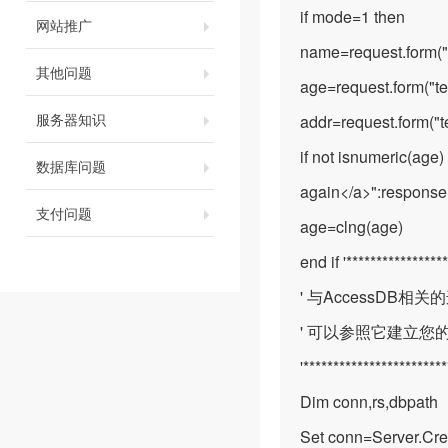
if mode=1 then
网站推广
name=request.form("
其他问题
age=request.form("te
服务器知识
addr=request.form("t
if not isnumeric(age
数据库问题
again</a>":response
支付问题
age=clng(age)
end if '****************
' 与AccessDB相
' 可以参照它建立您
'***********************
Dim conn,rs,dbpath
Set conn=Server.Cr