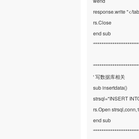
wend
response.write "</ta
rs.Close
end sub
'***********************
'***********************
' 写数据库相关
sub insertdata()
strsql="INSERT INT
rs.Open strsql,conn,
end sub
'***********************