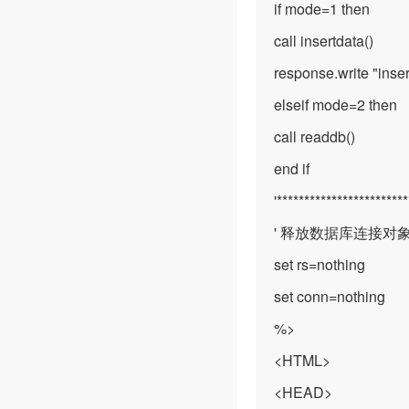
if mode=1 then
call insertdata()
response.write "inser
elseif mode=2 then
call readdb()
end if
'***********************
' 释放数据库连接对
set rs=nothing
set conn=nothing
%>
<HTML>
<HEAD>