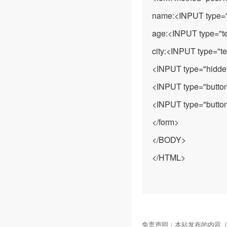
name:<INPUT type="t
age:<INPUT type="te
city:<INPUT type="te
<INPUT type="hidden
<INPUT type="butto
<INPUT type="butto
</form>
</BODY>
</HTML>
免责声明：本站发布的内容（