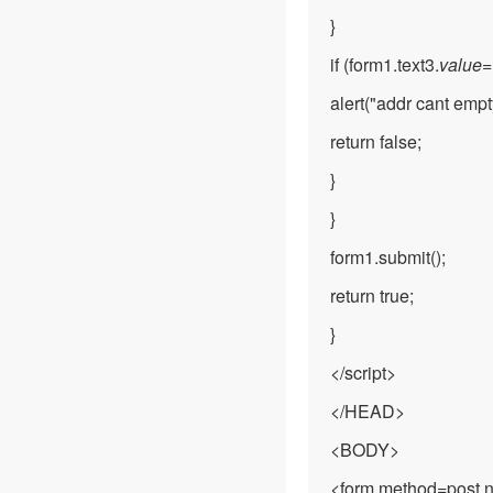
}
if (form1.text3.
value
=
alert("addr cant empty
return false;
}
}
form1.submit();
return true;
}
</script>
</HEAD>
<BODY>
<form method=post 