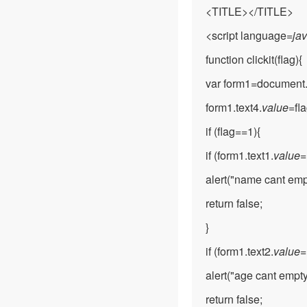
<TITLE></TITLE>
<script language=
jav
function clickit(flag){
var form1=document
form1.text4.
value
=fla
if (flag==1){
if (form1.text1.
value
=
alert("name cant empt
return false;
}
if (form1.text2.
value
=
alert("age cant empty
return false;