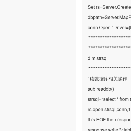
Set rs=Server.Crea
dbpath=Server.MapP
conn.Open "Driver={
'***********************
'***********************
dim strsql
'***********************
' 读数据库相关操作
sub readdb()
strsql="select * from 
rs.open strsql,conn,1
if rs.EOF then respon
response.write "<tab