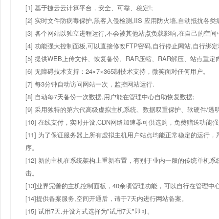
[1] 基于捷云云计算平台，安全、可靠、稳定!;
[2] 实时文件防病毒保护,黑客入侵检测,IIS 应用防火墙,自动抵抗各类
[3] 各个网站以独立进程运行,不会被其他站点负载影响,在自己的空间中可
[4] 功能强大控制面板,可以直接修改FTP密码,自行停止网站,自行绑
[5] 提供WEB上传文件、恢复备份、RAR压缩、RAR解压、站点
[6] 无障碍技术支持：24×7×365制技术支持，微笑面对任何用户。
[7] 每3分钟自动访问网站一次，监控网站运行.
[8] 自动每7天备份一次数据,用户能在管理中心自助恢复数据;
[9] 采用独特的第六代高级虚拟主机系统、数据双重保护、软硬件/透
[10] 在线支付，实时开设,CDN网络加速器可供选购，免费赠送功
[11] 为了保证服务器上所有虚拟主机用户站点均能正常稳定的运行，
序。
[12] 新的主机在系统架构上重新布置，有别于业内一般的传统单机系
击。
[13]业界完善的主机控制面板，40余项管理功能，可以自行在管理中
[14]提供备案服务,空间开通后，请于7天内进行网站备案。
[15] 试用7天.开设方式选择为"试用7天"即可。