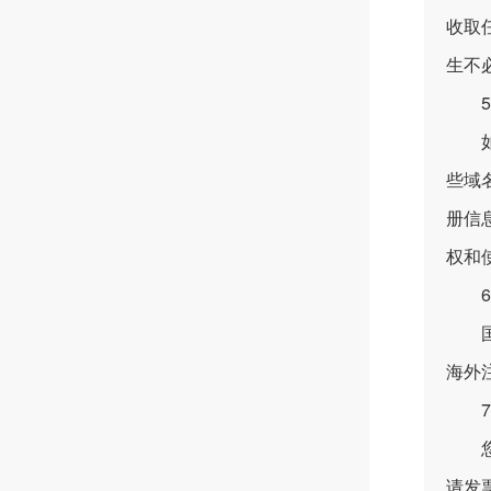
收取
生不
5、
如果
些域
册信
权和
6、
国内
海外
7、
您可
请发