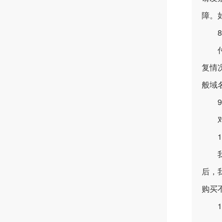
障。
8、
付款
复情
般域
9、
对不
10
我公
后，
购买
11