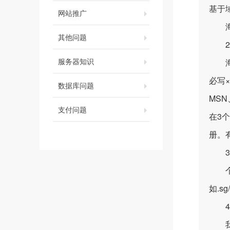
基于
网站推广
海外
其他问题
2、
服务器知识
海外
必写
数据库问题
MS
支付问题
在3
册。
3、
个人也
如.s
4、
我们