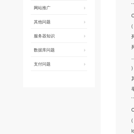
```
网站推广
CRE
其他问题
(
服务器知识
列1
列2
数据库问题
..
支付问题
) E
其中
举个
```
CRE
(
id I