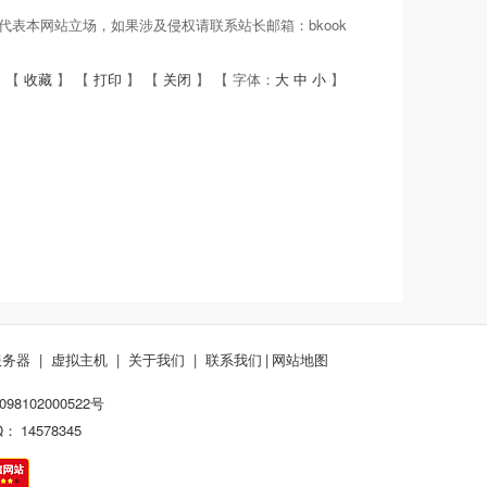
表本网站立场，如果涉及侵权请联系站长邮箱：bkook
 【
收藏
】 【
打印
】 【
关闭
】 【 字体：
大
中
小
】
服务器
|
虚拟主机
|
关于我们
|
联系我们
|
网站地图
8102000522号
Q：
14578345