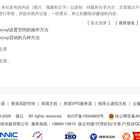
：本站发布的内容（图片、视频和文字）以原创、转载和分享为主，文章观点不代
om进行举报，并提供相关证据，一经查实，将立刻删除涉嫌侵权内容。
【 双击滚屏 】 【
推荐朋友
】
mysql设置空间的操作方法
mysql启动的几种方法
文章
文章。
务器
|
香港高防空间
|
美国主机
|
美国VPS服务器
|
独享云虚拟主机
|
云
8-
2026
捷云
All rights reserved.
桂ICP备15004905号
桂公网安备4509
传媒有限公司 服务热线：19899115815 政企对接/代理折扣/大客户/投诉Q