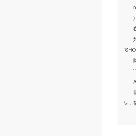
nam
) EN
在这个
如果
`SH
除了
```
ALT
需要
失，