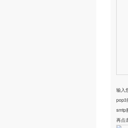
输入
pop3
smtp
再点击