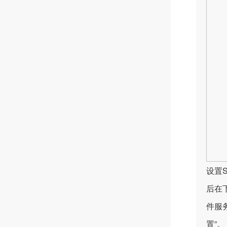
设置
后在
件服务
置”。