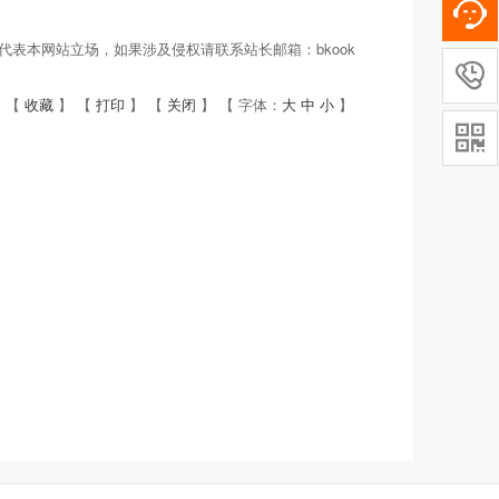
表本网站立场，如果涉及侵权请联系站长邮箱：bkook

 【
收藏
】 【
打印
】 【
关闭
】 【 字体：
大
中
小
】
