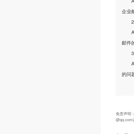
A：
企业
2.
A：
邮件
3.
A：
的问
免责声明
@qq.c