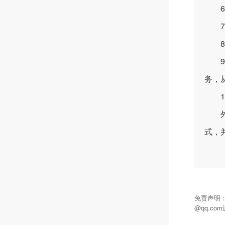
6.
7.
8.
9.
务，
10
外链
式，
免责声明
@qq.c