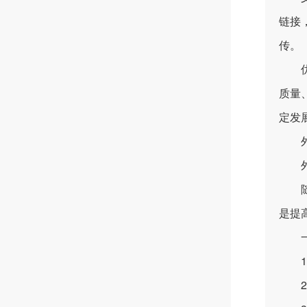
链接
传。
优化
质量
定发
外链
外链
随着
是提
一、
1.
2.