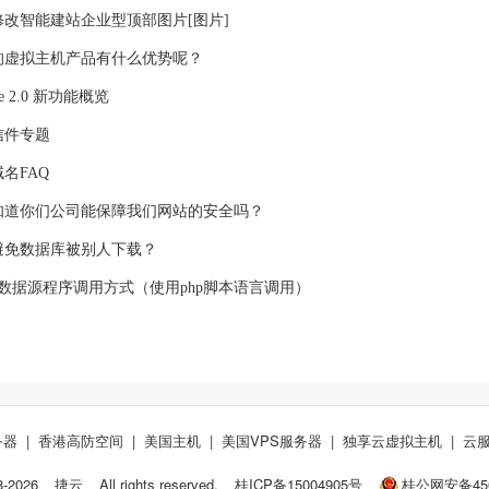
修改智能建站企业型顶部图片[图片]
的虚拟主机产品有什么优势呢？
he 2.0 新功能概览
信件专题
名FAQ
知道你们公司能保障我们网站的安全吗？
避免数据库被别人下载？
ql数据源程序调用方式（使用php脚本语言调用）
务器
|
香港高防空间
|
美国主机
|
美国VPS服务器
|
独享云虚拟主机
|
云
8-
2026
捷云
All rights reserved.
桂ICP备15004905号
桂公网安备4509