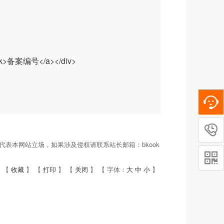
lank>备案编号</a></div>

表本网站立场，如果涉及侵权请联系站长邮箱：bkook

 【
收藏
】 【
打印
】 【
关闭
】 【 字体：
大
中
小
】