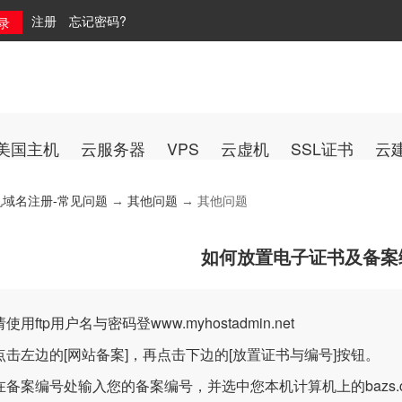
注册
忘记密码?
美国主机
云服务器
VPS
云虚机
SSL证书
云
机域名注册-常见问题
→
其他问题
→ 其他问题
如何放置电子证书及备案
请使用ftp用户名与密码登
www.myhostadmin.net
点击左边的[网站备案]，再点击下边的[放置证书与编号]按钮。
在备案编号处输入您的备案编号，并选中您本机计算机上的bazs.c