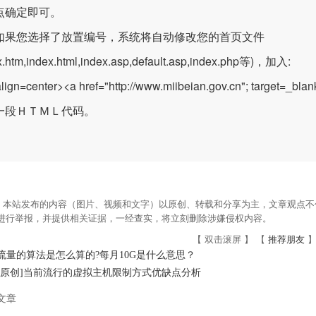
点确定即可。
如果您选择了放置编号，系统将自动修改您的首页文件
x.htm,index.html,index.asp,default.asp,index.php等)，加入:
align=center><a href="
http://www.miibeian.gov.cn
"; target=_b
一段ＨＴＭＬ代码。
：本站发布的内容（图片、视频和文字）以原创、转载和分享为主，文章观点不代
om进行举报，并提供相关证据，一经查实，将立刻删除涉嫌侵权内容。
【 双击滚屏 】 【
推荐朋友
】
流量的算法是怎么算的?每月10G是什么意思？
[原创]当前流行的虚拟主机限制方式优缺点分析
文章