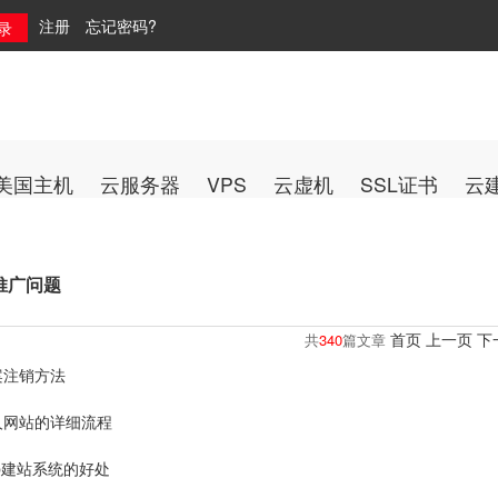
注册
忘记密码?
美国主机
云服务器
VPS
云虚机
SSL证书
云
推广问题
首页
上一页
下
共
340
篇文章
案注销方法
人网站的详细流程
p建站系统的好处